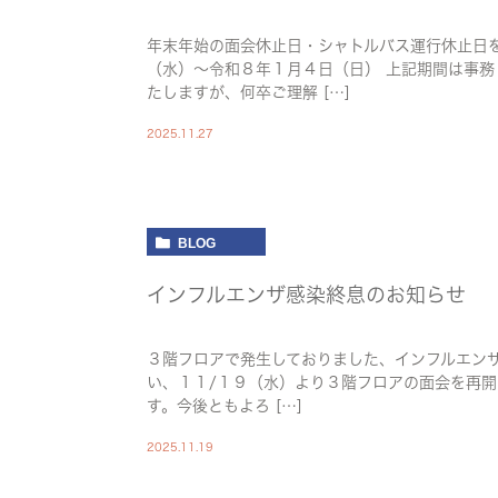
年末年始の面会休止日・シャトルバス運行休止日
（水）～令和８年１月４日（日） 上記期間は事務
たしますが、何卒ご理解 […]
2025.11.27
BLOG
インフルエンザ感染終息のお知らせ
３階フロアで発生しておりました、インフルエン
い、１１/１９（水）より３階フロアの面会を再開
す。今後ともよろ […]
2025.11.19